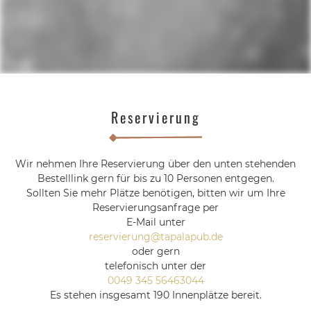
Slide 4 of 12.
Reservierung
Wir nehmen Ihre Reservierung über den unten stehenden
Bestelllink gern für bis zu 10 Personen entgegen.
Sollten Sie mehr Plätze benötigen, bitten wir um Ihre
Reservierungsanfrage per
E-Mail unter
reservierung@tapalapub.de
oder gern
telefonisch unter der
0049 345 56463044
Es stehen insgesamt 190 Innenplätze bereit.