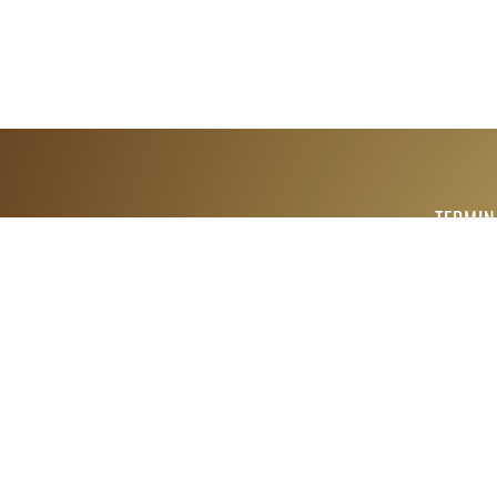
TERMIN
Telefon:
E-Mail:
reservi
Du hast eine Band
oder möchtest bei uns