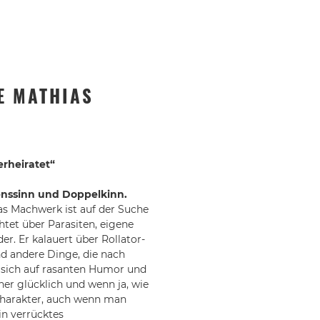
E MATHIAS
erheiratet“
enssinn und Doppelkinn.
as Machwerk ist auf der Suche
htet über Parasiten, eigene
r. Er kalauert über Rollator-
d andere Dinge, die nach
 sich auf rasanten Humor und
er glücklich und wenn ja, wie
Charakter, auch wenn man
in verrücktes