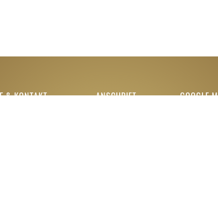
E & KONTAKT
ANSCHRIFT
GOOGLE 
 0345 / 564 630 44
TAPA LA PUB
Restaurant
Universitätsring
erung@tapalapub.de
6
06108 Halle /
Saale